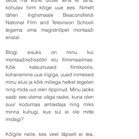
seda ma kohe üldse teha ei taha, 
kohutav hirm kõige uue ees. Nimelt 
lähen Inglismaale Beaconsfieldi 
National Film and Television Schooli 
tegema oma magistriõpet montaaži 
erialal.
Blogi sisuks on minu kui 
montaažirežissööri elu filmimaailmas. 
Kõik katsumused filmikoolis, 
kohanemine uue riigiga, uued inimesed 
minu elus ja kõik millega hetkel tegelen 
ning mida uut olen õppinud. Minu jaoks 
saab see olema väga raske, kuna olen 
suur kodumaa armastaja ning miks 
minna kuhugi, kus sul ei ole mitte 
midagi?
Kõigile neile, kes veel täpselt ei tea, 