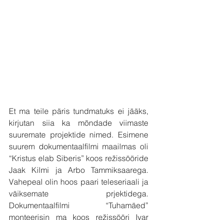
Et ma teile päris tundmatuks ei jääks, 
kirjutan siia ka mõndade viimaste 
suuremate projektide nimed. Esimene 
suurem dokumentaalfilmi maailmas oli 
“Kristus elab Siberis” koos režissööride 
Jaak Kilmi ja Arbo Tammiksaarega. 
Vahepeal olin hoos paari teleseriaali ja 
väiksemate prjektidega. 
Dokumentaalfilmi “Tuhamäed” 
monteerisin ma koos režissööri Ivar 