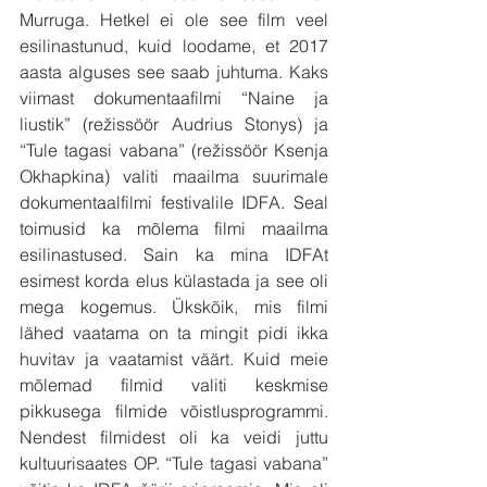
Murruga. Hetkel ei ole see film veel 
esilinastunud, kuid loodame, et 2017 
aasta alguses see saab juhtuma. Kaks 
viimast dokumentaafilmi “Naine ja 
liustik” (režissöör Audrius Stonys) ja 
“Tule tagasi vabana” (režissöör Ksenja 
Okhapkina) valiti maailma suurimale 
dokumentaalfilmi festivalile IDFA. Seal 
toimusid ka mõlema filmi maailma 
esilinastused. Sain ka mina IDFAt 
esimest korda elus külastada ja see oli 
mega kogemus. Ükskõik, mis filmi 
lähed vaatama on ta mingit pidi ikka 
huvitav ja vaatamist väärt. Kuid meie 
mõlemad filmid valiti keskmise 
pikkusega filmide võistlusprogrammi. 
Nendest filmidest oli ka veidi juttu 
kultuurisaates OP. “Tule tagasi vabana” 