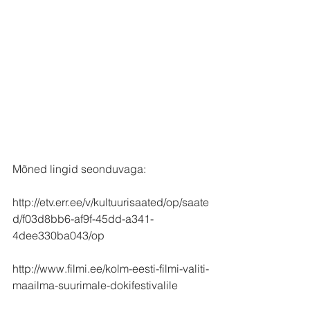
Mõned lingid seonduvaga:
http://etv.err.ee/v/kultuurisaated/op/saate
d/f03d8bb6-af9f-45dd-a341-
4dee330ba043/op
http://www.filmi.ee/kolm-eesti-filmi-valiti-
maailma-suurimale-dokifestivalile