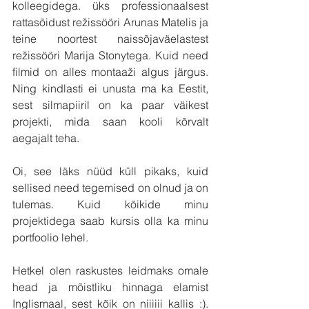
kolleegidega. üks professionaalsest 
rattasõidust režissööri Arunas Matelis ja 
teine noortest naissõjaväelastest 
režissööri Marija Stonytega. Kuid need 
filmid on alles montaaži algus järgus. 
Ning kindlasti ei unusta ma ka Eestit, 
sest silmapiiril on ka paar väikest 
projekti, mida saan kooli kõrvalt 
aegajalt teha.
Oi, see läks nüüd küll pikaks, kuid 
sellised need tegemised on olnud ja on 
tulemas. Kuid kõikide minu 
projektidega saab kursis olla ka minu 
portfoolio lehel.
Hetkel olen raskustes leidmaks omale 
head ja mõistliku hinnaga elamist 
Inglismaal, sest kõik on niiiiii kallis :). 