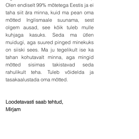
Olen endiselt 99% mõtetega Eestis ja ei 
taha siit ära minna, kuid ma pean oma 
mõtted Inglismaale suunama, sest 
olgem ausad, see kõik tuleb mulle 
kuhjaga kasuks. Seda ma ütlen 
muidugi, aga suured pinged minekuks 
on siiski sees. Ma ju tegelikult ise ka 
tahan kohutavalt minna, aga mingid 
mõtted sisimas takistavad seda 
rahulikult teha. Tuleb võidelda ja 
tasakaalustada oma mõtted.
Loodetavasti saab tehtud,
Mirjam