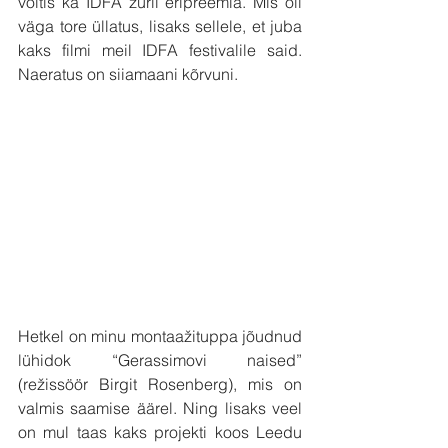
võitis ka IDFA žürii eripreemia. Mis oli 
väga tore üllatus, lisaks sellele, et juba 
kaks filmi meil IDFA festivalile said. 
Naeratus on siiamaani kõrvuni.
Hetkel on minu montaažituppa jõudnud 
lühidok “Gerassimovi naised” 
(režissöör Birgit Rosenberg), mis on 
valmis saamise äärel. Ning lisaks veel 
on mul taas kaks projekti koos Leedu 